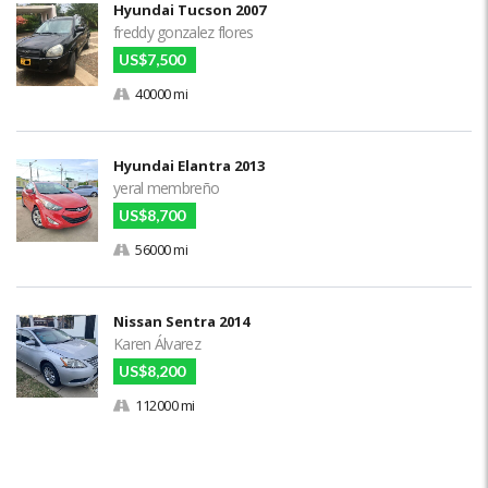
Hyundai Tucson 2007
freddy gonzalez flores
US$7,500
40000 mi
Hyundai Elantra 2013
yeral membreño
US$8,700
56000 mi
Nissan Sentra 2014
Karen Álvarez
US$8,200
112000 mi