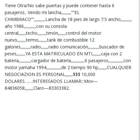
Tiene Otra/No sabe puertas y puede contener hasta 6
pasajeros.. Vendo mi lancha,,,,,,,,””EL
CHIMBRACO””,,,,,,,,,Lancha de 18 pies de largo 7.5 ancho,,,,,,,,,
año 1986,,,,,,,,,,con su consola
central,,,,,,techo,,,,,,,timón,,,,,,control del motor
nuevo,,,,,,,termo,,,,,,,tank de combustible 12
galones,,,,,,,,radio,,,,,,radio comunicación,,,,,,,,,buscador de
peses,,,,,,,YA ESTA MATRICULADO EN MTI,,,,,,,caja con 2
bateria,,,,,,,,,,cargador de batería,,,,,,,,,,,6 pasajeros,,,,,,,,,,,,con
motor yamaha 1994,,,,,,,,,,,,de 2 tiempo 90 hp,,,,,,,CUALQUIER
NEGOCIAZION ES PERSONAL,,,,,,$$$ 10,000
DOLARES…….INTERESADOS LLAMAR:::Mov—
84836058,,,,,,,Claro—83303382.