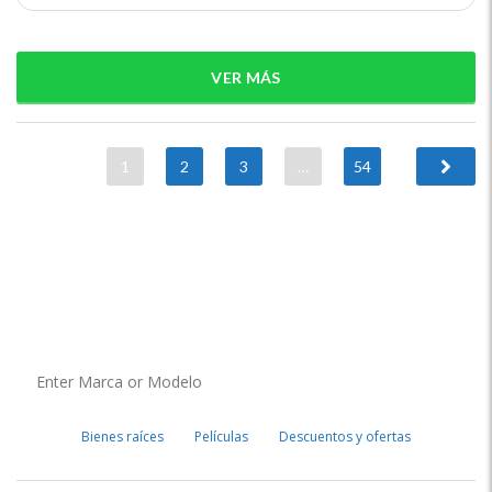
VER MÁS
1
2
3
…
54
Bienes raíces
Películas
Descuentos y ofertas