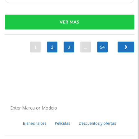
VER MÁS
1
2
3
…
54
Bienes raíces
Películas
Descuentos y ofertas