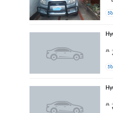
Hyu
Hy