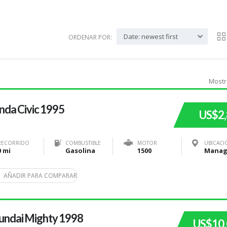
Date: newest first
ORDENAR POR:
Mostr
da Civic 1995
US$2
RECORRIDO
COMBUSTIBLE
MOTOR
UBICACI
0 mi
Gasolina
1500
AÑADIR PARA COMPARAR
undai Mighty 1998
US$10