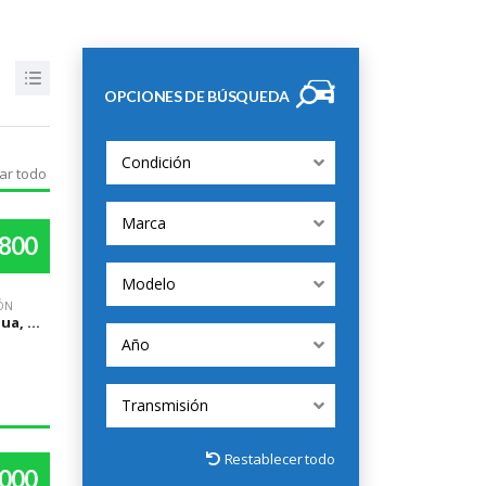
OPCIONES DE BÚSQUEDA
Condición
ar todo
Marca
,800
Modelo
ÓN
Managua, Managua
Año
Transmisión
Restablecer todo
,000