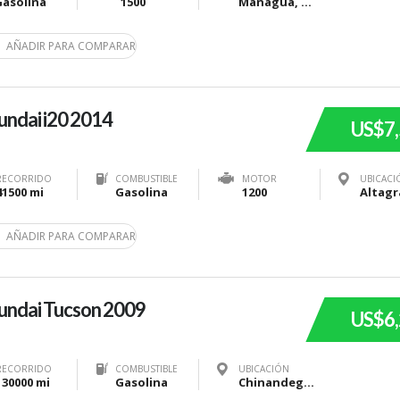
Gasolina
1500
Managua, Nicaragua
AÑADIR PARA COMPARAR
ndai i20 2014
US$7
RECORRIDO
COMBUSTIBLE
MOTOR
UBICACI
41500 mi
Gasolina
1200
AÑADIR PARA COMPARAR
undai Tucson 2009
US$6
RECORRIDO
COMBUSTIBLE
UBICACIÓN
130000 mi
Gasolina
Chinandega, Nicaragua