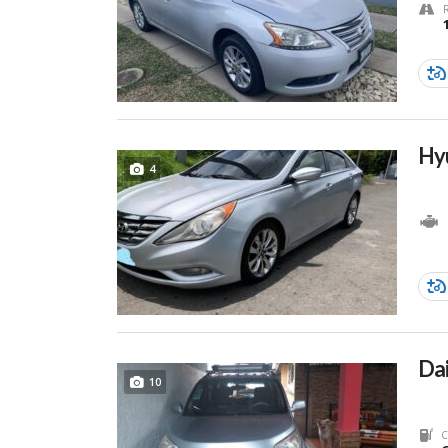
Hy
4
Dai
10
C