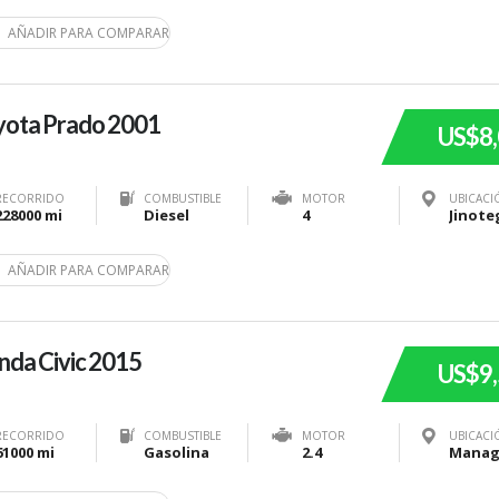
AÑADIR PARA COMPARAR
yota Prado 2001
US$8
RECORRIDO
COMBUSTIBLE
MOTOR
UBICACI
228000 mi
Diesel
4
AÑADIR PARA COMPARAR
da Civic 2015
US$9
RECORRIDO
COMBUSTIBLE
MOTOR
UBICACI
61000 mi
Gasolina
2.4