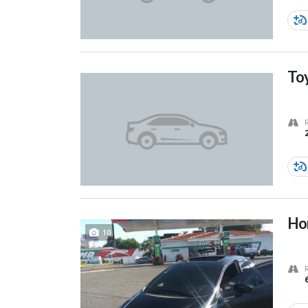
To
Hon
10