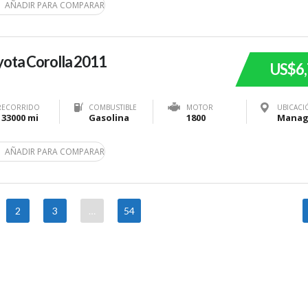
AÑADIR PARA COMPARAR
ota Corolla 2011
US$6
RECORRIDO
COMBUSTIBLE
MOTOR
UBICACI
133000 mi
Gasolina
1800
AÑADIR PARA COMPARAR
2
3
…
54