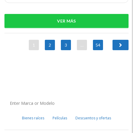
VER MÁS
1
2
3
…
54
Bienes raíces
Películas
Descuentos y ofertas