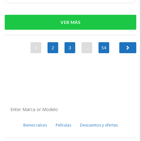
VER MÁS
1
2
3
…
54
Bienes raíces
Películas
Descuentos y ofertas