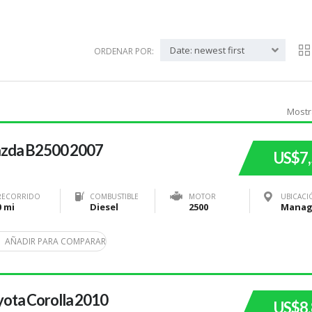
Date: newest first
ORDENAR POR:
Mostr
zda B2500 2007
US$7
RECORRIDO
COMBUSTIBLE
MOTOR
UBICACI
0 mi
Diesel
2500
AÑADIR PARA COMPARAR
ota Corolla 2010
US$8