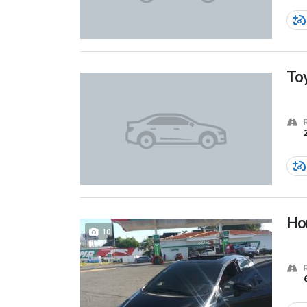
To
Hon
10