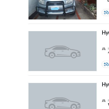
Hyu
Hy