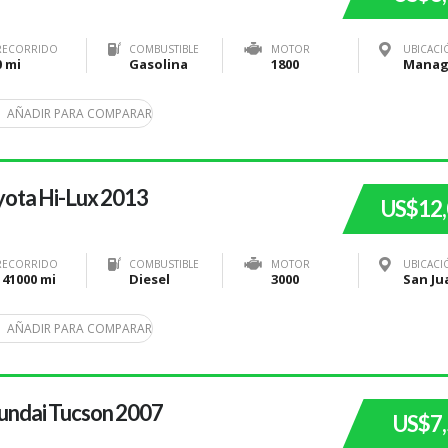
RECORRIDO
COMBUSTIBLE
MOTOR
UBICACI
0 mi
Gasolina
1800
AÑADIR PARA COMPARAR
ota Hi-Lux 2013
US$12
RECORRIDO
COMBUSTIBLE
MOTOR
UBICACI
141000 mi
Diesel
3000
AÑADIR PARA COMPARAR
undai Tucson 2007
US$7