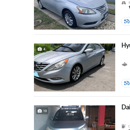
Hy
4
Dai
10
C