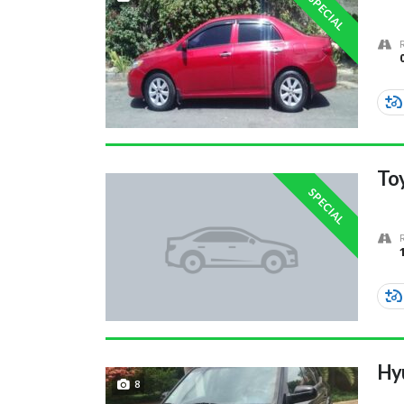
SPECIAL
Toy
SPECIAL
Hy
8