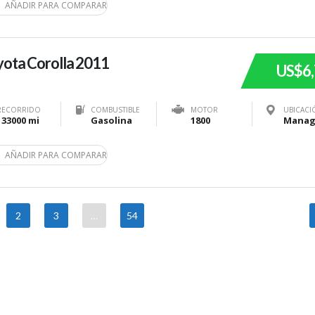
AÑADIR PARA COMPARAR
ota Corolla 2011
US$6
RECORRIDO
COMBUSTIBLE
MOTOR
UBICACI
133000 mi
Gasolina
1800
AÑADIR PARA COMPARAR
2
3
…
54