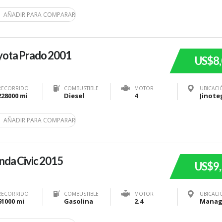
AÑADIR PARA COMPARAR
yota Prado 2001
US$8
RECORRIDO
COMBUSTIBLE
MOTOR
UBICACI
228000 mi
Diesel
4
AÑADIR PARA COMPARAR
da Civic 2015
US$9
RECORRIDO
COMBUSTIBLE
MOTOR
UBICACI
61000 mi
Gasolina
2.4