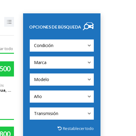
OPCIONES DE BÚSQUEDA
Condición
ar todo
Marca
,500
Modelo
ÓN
Managua, Managua
Año
Transmisión
Restablecer todo
,800