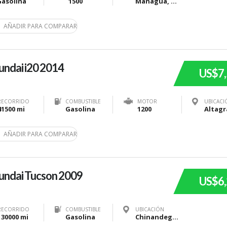
Gasolina
1500
Managua, Nicaragua
AÑADIR PARA COMPARAR
ndai i20 2014
US$7
RECORRIDO
COMBUSTIBLE
MOTOR
UBICACI
41500 mi
Gasolina
1200
AÑADIR PARA COMPARAR
undai Tucson 2009
US$6
RECORRIDO
COMBUSTIBLE
UBICACIÓN
130000 mi
Gasolina
Chinandega, Nicaragua