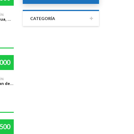
ÓN
CATEGORÍA
Managua, Managua
,000
ÓN
San Juan de Oriente, Masaya
,500