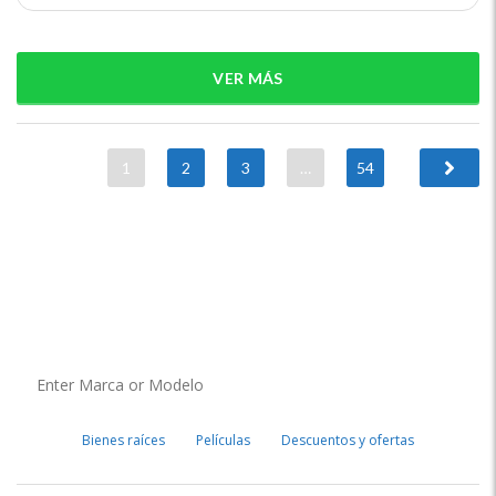
VER MÁS
1
2
3
…
54
Bienes raíces
Películas
Descuentos y ofertas