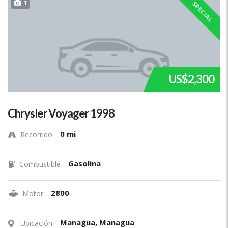
1
SPECIAL
US$2,300
Chrysler Voyager 1998
0 mi
Recorrido
Gasolina
Combustible
2800
Motor
Managua, Managua
Ubicación