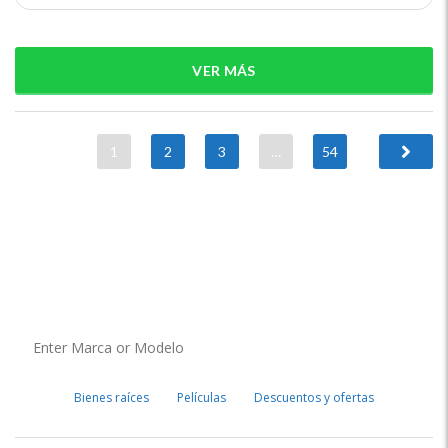
VER MÁS
1
2
3
…
54
Bienes raíces
Películas
Descuentos y ofertas