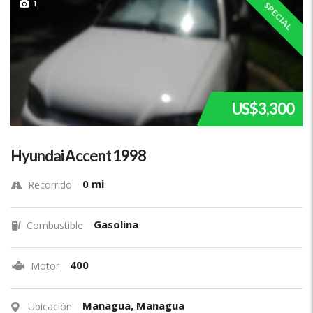
1
SPECIAL
US$3,300
Hyundai Accent 1998
0 mi
Recorrido
Gasolina
Combustible
400
Motor
Managua, Managua
Ubicación