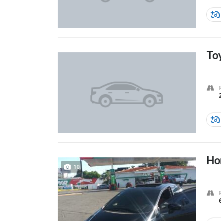
To
Hon
10