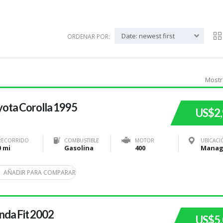
Date: newest first
ORDENAR POR:
Mostr
ota Corolla 1995
US$2
RECORRIDO
COMBUSTIBLE
MOTOR
UBICACI
0 mi
Gasolina
400
AÑADIR PARA COMPARAR
da Fit 2002
US$5