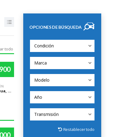
OPCIONES DE BÚSQUEDA
Condición
ar todo
Marca
,900
Modelo
ÓN
Managua, Managua
Año
Transmisión
Restablecer todo
,000