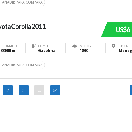
AÑADIR PARA COMPARAR
ota Corolla 2011
US$6
RECORRIDO
COMBUSTIBLE
MOTOR
UBICACI
133000 mi
Gasolina
1800
AÑADIR PARA COMPARAR
2
3
…
54