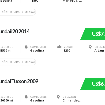
Gasolina
1500
Managua, Nicaragua
AÑADIR PARA COMPARAR
ndai i20 2014
US$7
RECORRIDO
COMBUSTIBLE
MOTOR
UBICACI
41500 mi
Gasolina
1200
AÑADIR PARA COMPARAR
undai Tucson 2009
US$6
RECORRIDO
COMBUSTIBLE
UBICACIÓN
130000 mi
Gasolina
Chinandega, Nicaragua