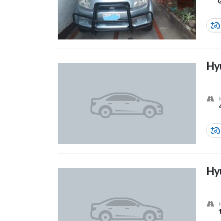
Hyu
Hy