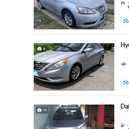
Hy
4
Dai
10
C