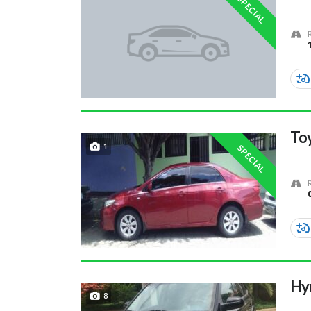
SPECIAL
Toy
1
SPECIAL
Hy
8