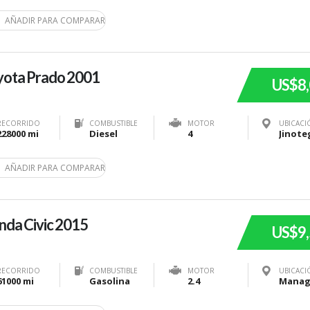
AÑADIR PARA COMPARAR
yota Prado 2001
US$8
RECORRIDO
COMBUSTIBLE
MOTOR
UBICACI
228000 mi
Diesel
4
AÑADIR PARA COMPARAR
da Civic 2015
US$9
RECORRIDO
COMBUSTIBLE
MOTOR
UBICACI
61000 mi
Gasolina
2.4