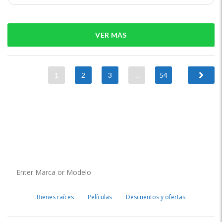
VER MÁS
1
2
3
…
54
Bienes raíces
Películas
Descuentos y ofertas