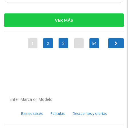
VER MÁS
1
2
3
…
54
Bienes raíces
Películas
Descuentos y ofertas