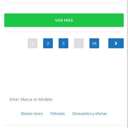
VER MÁS
1
2
3
…
54
Bienes raíces
Películas
Descuentos y ofertas