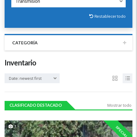
Transmisión
Restablecer todo
CATEGORÍA
Inventario
Date: newest first
Mostrar todo
CLASIFICADO DESTACADO
1
SPECIAL